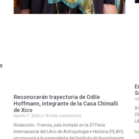
es
E
S
Reconocerán trayectoria de Odile
ag
Hoffmann, integrante de la Casa Chimalli
Xa
de Xico
(S
agosto 7, 2026
No hay comentarios
Li
Redacción.- Francia, país invitado en la 37 Feria
Internacional del Libro de Antropología e Historia (FILAH),
Re
reconocerá a la especialista del Instituto de Investigación