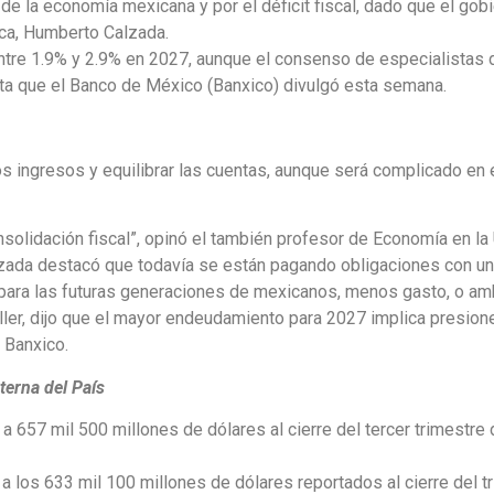
de la economía mexicana y por el déficit fiscal, dado que el gob
ca, Humberto Calzada.
tre 1.9% y 2.9% en 2027, aunque el consenso de especialistas d
sta que el Banco de México (Banxico) divulgó esta semana.
s ingresos y equilibrar las cuentas, aunque será complicado en el
nsolidación fiscal”, opinó el también profesor de Economía en l
zada destacó que todavía se están pagando obligaciones con un co
para las futuras generaciones de mexicanos, menos gasto, o amb
ller, dijo que el mayor endeudamiento para 2027 implica presion
 Banxico.
erna del País
 657 mil 500 millones de dólares al cierre del tercer trimestre 
 a los 633 mil 100 millones de dólares reportados al cierre del 