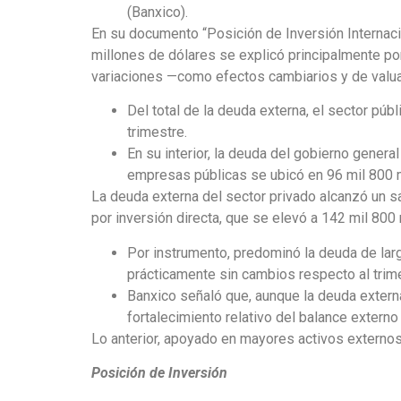
(Banxico).
En su documento “Posición de Inversión Internaci
millones de dólares se explicó principalmente por
variaciones —como efectos cambiarios y de valua
Del total de la deuda externa, el sector pú
trimestre.
En su interior, la deuda del gobierno gener
empresas públicas se ubicó en 96 mil 800 m
La deuda externa del sector privado alcanzó un s
por inversión directa, que se elevó a 142 mil 800 m
Por instrumento, predominó la deuda de larg
prácticamente sin cambios respecto al trime
Banxico señaló que, aunque la deuda externa 
fortalecimiento relativo del balance externo 
Lo anterior, apoyado en mayores activos externo
Posición de Inversión