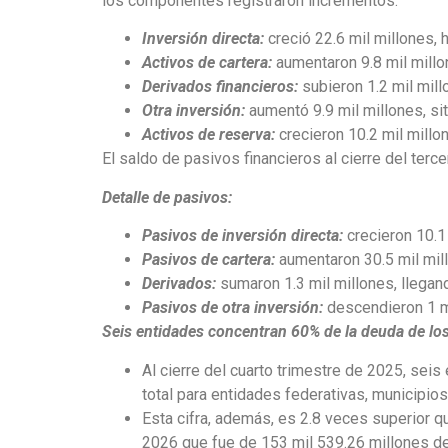
los componentes registraron incrementos:
Inversión directa:
creció 22.6 mil millones, 
Activos de cartera:
aumentaron 9.8 mil millon
Derivados financieros:
subieron 1.2 mil mill
Otra inversión:
aumentó 9.9 mil millones, si
Activos de reserva:
crecieron 10.2 mil millo
El saldo de pasivos financieros al cierre del terce
Detalle de pasivos:
Pasivos de inversión directa:
crecieron 10.1 
Pasivos de cartera:
aumentaron 30.5 mil mill
Derivados:
sumaron 1.3 mil millones, llegand
Pasivos de otra inversión:
descendieron 1 mi
Seis entidades concentran 60% de la deuda de los
Al cierre del cuarto trimestre de 2025, sei
total para entidades federativas, municipios
Esta cifra, además, es 2.8 veces superior q
2026 que fue de 153 mil 539.26 millones d