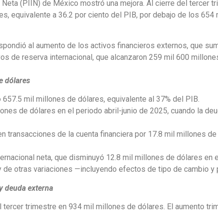
l Neta (PIIN) de México mostró una mejora. Al cierre del tercer tr
, equivalente a 36.2 por ciento del PIB, por debajo de los 654 m
espondió al aumento de los activos financieros externos, que su
vos de reserva internacional, que alcanzaron 259 mil 600 millon
e dólares
657.5 mil millones de dólares, equivalente al 37% del PIB.
lones de dólares en el periodo abril-junio de 2025, cuando la de
en transacciones de la cuenta financiera por 17.8 mil millones de
ternacional neta, que disminuyó 12.8 mil millones de dólares en 
 y de otras variaciones —incluyendo efectos de tipo de cambio y 
 y deuda externa
l tercer trimestre en 934 mil millones de dólares. El aumento tri