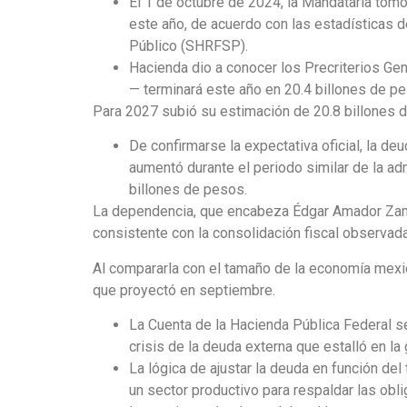
El 1 de octubre de 2024, la Mandataria tomó
este año, de acuerdo con las estadísticas 
Público (SHRFSP).
Hacienda dio a conocer los Precriterios G
— terminará este año en 20.4 billones de pe
Para 2027 subió su estimación de 20.8 billones de
De confirmarse la expectativa oficial, la de
aumentó durante el periodo similar de la a
billones de pesos.
La dependencia, que encabeza Édgar Amador Zamor
consistente con la consolidación fiscal observad
Al compararla con el tamaño de la economía mexi
que proyectó en septiembre.
La Cuenta de la Hacienda Pública Federal se
crisis de la deuda externa que estalló en la
La lógica de ajustar la deuda en función d
un sector productivo para respaldar las obl