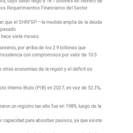
os, cuyo saldo llegó a 18.7 billones en febrero de
 los Requerimientos Financieros del Sector
ran que el SHRFSP —la medida amplia de la deuda
 pasado.
ó hace siete meses.
exenio, por arriba de los 2.9 billones que
Presidencia con compromisos por valor de 10.5
tras economías de la región y el déficit es
to Interno Bruto (PIB) en 2027, en vez de 52.3%,
ron un registro tan alto fue en 1989, luego de la
r capacidad para absorber pasivos, ya que existe