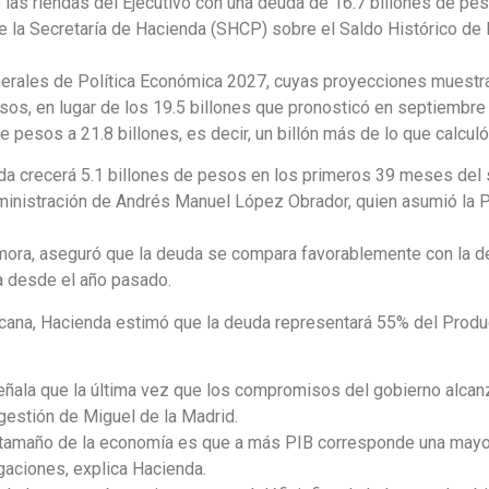
 las riendas del Ejecutivo con una deuda de 16.7 billones de pes
de la Secretaría de Hacienda (SHCP) sobre el Saldo Histórico de
enerales de Política Económica 2027, cuyas proyecciones muest
sos, en lugar de los 19.5 billones que pronosticó en septiembre
 pesos a 21.8 billones, es decir, un billón más de lo que calcul
uda crecerá 5.1 billones de pesos en los primeros 39 meses del s
dministración de Andrés Manuel López Obrador, quien asumió la 
a, aseguró que la deuda se compara favorablemente con la de o
a desde el año pasado.
cana, Hacienda estimó que la deuda representará 55% del Produc
ñala que la última vez que los compromisos del gobierno alcanza
 gestión de Miguel de la Madrid.
el tamaño de la economía es que a más PIB corresponde una mayo
igaciones, explica Hacienda.