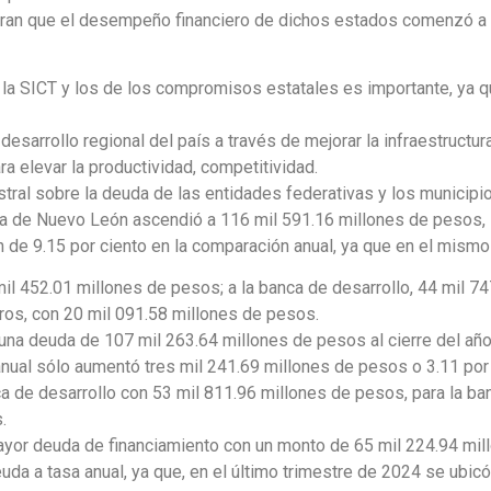
stran que el desempeño financiero de dichos estados comenzó 
a SICT y los de los compromisos estatales es importante, ya que
esarrollo regional del país a través de mejorar la infraestructura
ra elevar la productividad, competitividad.
ral sobre la deuda de las entidades federativas y los municipios
da de Nuevo León ascendió a 116 mil 591.16 millones de pesos, l
n de 9.15 por ciento en la comparación anual, ya que en el mism
il 452.01 millones de pesos; a la banca de desarrollo, 44 mil 7
ros, con 20 mil 091.58 millones de pesos.
 una deuda de 107 mil 263.64 millones de pesos al cierre del a
ual sólo aumentó tres mil 241.69 millones de pesos o 3.11 por 
 de desarrollo con 53 mil 811.96 millones de pesos, para la ban
.
ayor deuda de financiamiento con un monto de 65 mil 224.94 mill
uda a tasa anual, ya que, en el último trimestre de 2024 se ubicó