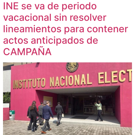
INE se va de periodo
vacacional sin resolver
lineamientos para contener
actos anticipados de
CAMPAÑA