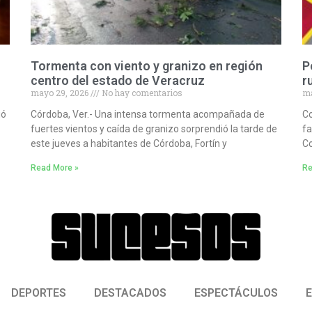
Tormenta con viento y granizo en región
P
centro del estado de Veracruz
r
mayo 29, 2026
No hay comentarios
ma
ió
Córdoba, Ver.- Una intensa tormenta acompañada de
Co
fuertes vientos y caída de granizo sorprendió la tarde de
fa
este jueves a habitantes de Córdoba, Fortín y
Co
Read More »
Re
DEPORTES
DESTACADOS
ESPECTÁCULOS