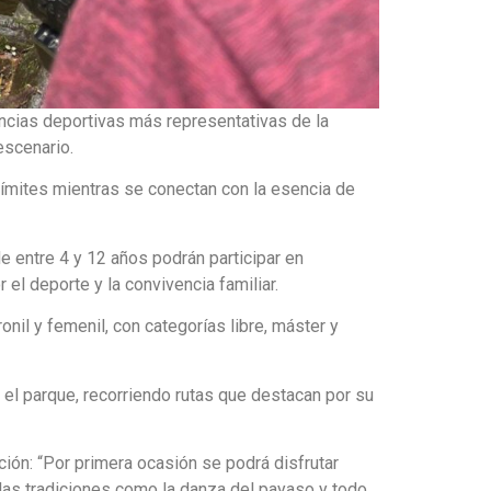
iencias deportivas más representativas de la
escenario.
 límites mientras se conectan con la esencia de
e entre 4 y 12 años podrán participar en
l deporte y la convivencia familiar.
onil y femenil, con categorías libre, máster y
 el parque, recorriendo rutas que destacan por su
ión: “Por primera ocasión se podrá disfrutar
e las tradiciones como la danza del payaso y todo