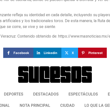
anzante refleja su identidad en cada detalle, incluyendo su playe
gos artificiales y los tradicionales toros. De esta manera, la Rut
ue se corre, se vive y se siente.
eracruz. Contenido obtenido de: https://www.masnoticias.mx/en-
Facebook
Linkedin
X
Pinterest
DEPORTES
DESTACADOS
ESPECTÁCULOS
IONAL
NOTA PRINCIPAL
CIUDAD
LO QUE LA G