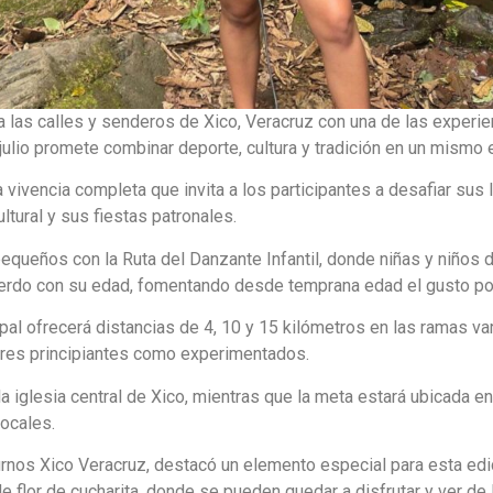
a a las calles y senderos de Xico, Veracruz con una de las exper
 julio promete combinar deporte, cultura y tradición en un mismo 
vivencia completa que invita a los participantes a desafiar sus
tural y sus fiestas patronales.
equeños con la Ruta del Danzante Infantil, donde niñas y niños d
erdo con su edad, fomentando desde temprana edad el gusto por e
pal ofrecerá distancias de 4, 10 y 15 kilómetros en las ramas var
ores principiantes como experimentados.
a iglesia central de Xico, mientras que la meta estará ubicada en
locales.
rnos Xico Veracruz, destacó un elemento especial para esta edic
de flor de cucharita, donde se pueden quedar a disfrutar y ver d