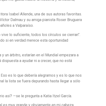
tora Isabel Allende, una de sus autoras favoritas.
 Víctor Dalmau y su amiga pianista Roser Bruguera
pañoles a Valparaíso.
ive lo suficiente, todos los círculos se cierran”.
nando si en verdad merece esta oportunidad
y un árbitro, estarían en el Mundial empezara a
 dispuesta a ayudar ni a crecer, que no está
 Eso es lo que debería alegrarnos y es lo que nos
al la lista se fuera depurando hasta llegar a sólo
o así? —se le pregunta a Katia Itzel García.
dial es muy grande y obviamente en mi cabeza