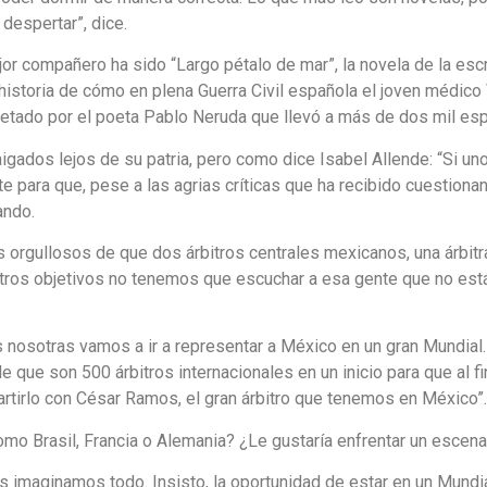
despertar”, dice.
r compañero ha sido “Largo pétalo de mar”, la novela de la escri
historia de cómo en plena Guerra Civil española el joven médico
fletado por el poeta Pablo Neruda que llevó a más de dos mil es
igados lejos de su patria, pero como dice Isabel Allende: “Si uno v
ente para que, pese a las agrias críticas que ha recibido cuestio
ando.
orgullosos de que dos árbitros centrales mexicanos, una árbitra 
stros objetivos no tenemos que escuchar a esa gente que no está
s nosotras vamos a ir a representar a México en un gran Mundial.
que son 500 árbitros internacionales en un inicio para que al fin
rtirlo con César Ramos, el gran árbitro que tenemos en México”.
 Brasil, Francia o Alemania? ¿Le gustaría enfrentar un escenari
 nos imaginamos todo. Insisto, la oportunidad de estar en un Mun