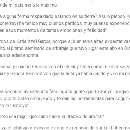
o de mi país sería lo máximo.
de alguna forma respaldado estando en su tierra? Así lo pienso.
Monterrey) he tenido muy buenos partidos, muy buenas experien
r en esos momentos de tantas emociones y felicidad”.
rdos de Katia Itzel García, porque si bien tenía altas expectativ
itó al último seminario de arbitraje que tuvo lugar este año en Rí
y la ansiedad enorme.
normal y cuando termino veo el celular y tenía como mil mensajes
 y Sandra Ramírez veo que la lista ya había salido y veo mi nomb
lleva después avisarle a tu familia, a tu gente que te apoyó, porqu
 ti, que te están empujando y te dan las herramientas para segu
mo le llamo yo”.
omo una mujer que sabe hacer su trabajo de árbitra?
eriza el arbitraje mexicano es que es reconocido por la FIFA com