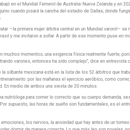
rabajó en el Mundial Femenil de Australia-Nueva Zelanda y en 2
junio cuando pisará la cancha del estadio de Dallas, donde fungirá
.
atar —la primera mujer árbitra central en un Mundial varonil— se m
rasil y me invitaron a soñar. A partir de ese momento puse en mi 
en muchos momentos, una exigencia física realmente fuerte, po
trando varones, entonces ha sido complejo”, dice en entrevista 
 la silbante mexicana está en la lista de los 52 árbitros que trab
trenamiento: por las mañanas el ejercicio aeróbico, como correr, 
ad. En medio de ambos una siesta de 20 minutos.
a nutrióloga para comer lo correcto que su cuerpo demanda, sesi
s. Por supuesto, las horas de sueño son fundamentales, es el entr
emociones, los nervios, la ansiedad que hay antes de un torneo
oder dormir de manera correcta. Lo que más leo son novelas, porq