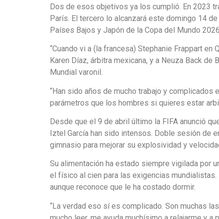
Dos de esos objetivos ya los cumplió. En 2023 t
París. El tercero lo alcanzará este domingo 14 de 
Países Bajos y Japón de la Copa del Mundo 2026
“Cuando vi a (la francesa) Stephanie Frappart en Q
Karen Díaz, árbitra mexicana, y a Neuza Back de B
Mundial varonil.
“Han sido años de mucho trabajo y complicados 
parámetros que los hombres si quieres estar arbi
Desde que el 9 de abril último la FIFA anunció que
Iztel García han sido intensos. Doble sesión de en
gimnasio para mejorar su explosividad y velocid
Su alimentación ha estado siempre vigilada por un
el físico al cien para las exigencias mundialista
aunque reconoce que le ha costado dormir.
“La verdad eso sí es complicado. Son muchas las 
mucho leer, me ayuda muchísimo a relajarme y a p