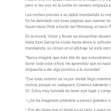
pero si leo eso en la noche mi cerebro empieza a 
Las noches previas a su debut mundialista su mejo
Se ha deleitado con esas páginas que cuentan la 
huyen hacia Chile a bordo del Winnipeg, el navío 
En la novela, Víctor y Roser se encuentran desarra
Katia Itzel García ha vivido hasta ahora lo sufici
mundialista, su círculo en el arbitraje se esté cerr
“Nunca imaginé que más allá de que estuviéramos 
llover toda esta crítica. He aprendido que en nue
dispuesta a dar algo positivo a la sociedad.
“Ese ruido externo se va por donde llegó mientra
motiva, porque no cualquiera. Estamos hablando de 
52. Estoy muy honrada de tener ese lugar y compa
—¿Se ha imaginado pitándole a países grandes como
—Por ahí dicen que el límite es el cielo, y pues