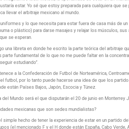
aría estar. Yo sé que estoy preparada para cualquiera que se p
ca llevar el arbitraje mexicano al mundo.
uniformes y lo que necesita para estar fuera de casa más de un 
 espuma o plástico) para darse masajes y relajar los músculos, s
s que se esperan.
go una libreta en donde he escrito la parte teórica del arbitraje 
s parte fundamental de lo que no me puede faltar en la concentra
seguir estudiando”.
ertenece a la Confederación de Futbol de Norteamérica, Centroamé
del futbol, por lo tanto puede hacerse una idea de que los parti
nde están Países Bajos, Japón, Escocia y Túnez.
pa del Mundo será el que disputarán el 20 de junio en Monterrey 
 ciudades mexicanas que son sedes mundialistas?
r el simple hecho de tener la experiencia de estar en un partido d
upos (el mencionado F y el H donde están España, Cabo Verde, A