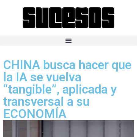
CHINA busca hacer que
la IA se vuelva
“tangible”, aplicada y
transversal a su
ECONOMÍA