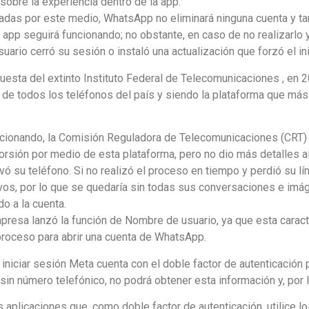
 sobre la experiencia dentro de la app.
adas por este medio, WhatsApp no eliminará ninguna cuenta y ta
la app seguirá funcionando; no obstante, en caso de no realizarlo y
suario cerró su sesión o instaló una actualización que forzó el in
uesta del extinto Instituto Federal de Telecomunicaciones , en
de todos los teléfonos del país y siendo la plataforma que más
ionando, la Comisión Reguladora de Telecomunicaciones (CRT) i
rsión por medio de esta plataforma, pero no dio más detalles a
ó su teléfono. Si no realizó el proceso en tiempo y perdió su lín
tivos, por lo que se quedaría sin todas sus conversaciones e im
o a la cuenta.
presa lanzó la función de Nombre de usuario, ya que esta caract
 proceso para abrir una cuenta de WhatsApp.
iniciar sesión Meta cuenta con el doble factor de autenticación 
in número telefónico, no podrá obtener esta información y, por l
 aplicaciones que, como doble factor de autenticación, utilice 