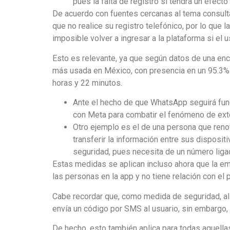
pues la falta de registro sí tendrá un efecto
De acuerdo con fuentes cercanas al tema consult
que no realice su registro telefónico, por lo que 
imposible volver a ingresar a la plataforma si el u
Esto es relevante, ya que según datos de una enc
más usada en México, con presencia en un 95.3% 
horas y 22 minutos.
Ante el hecho de que WhatsApp seguirá func
con Meta para combatir el fenómeno de exto
Otro ejemplo es el de una persona que renov
transferir la información entre sus disposi
seguridad, pues necesita de un número ligad
Estas medidas se aplican incluso ahora que la em
las personas en la app y no tiene relación con el
Cabe recordar que, como medida de seguridad, al 
envía un código por SMS al usuario, sin embargo, s
De hecho, esto también aplica para todas aquellas