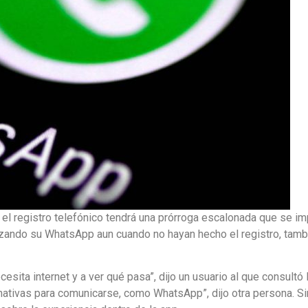
 el registro telefónico tendrá una prórroga escalonada que se 
izando su WhatsApp aun cuando no hayan hecho el registro, tambi
ita internet y a ver qué pasa”, dijo un usuario al que consultó l
ernativas para comunicarse, como WhatsApp”, dijo otra persona. S