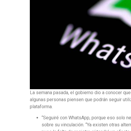
La semana pasada, el gobierno dio a conocer que
algunas personas piensen que podrán seguir util
plataforma.
“Seguiré con WhatsApp, porque eso solo neces
sobre su vinculación. “Ya existen otras alt