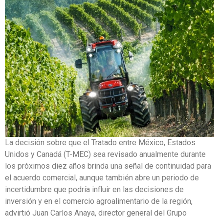
La decisión sobre que el Tratado entre México, Estados
Unidos y Canadá (T-MEC) sea revisado anualmente durante
los próximos diez años brinda una señal de continuidad para
el acuerdo comercial, aunque también abre un periodo de
incertidumbre que podría influir en las decisiones de
inversión y en el comercio agroalimentario de la región,
advirtió Juan Carlos Anaya, director general del Grupo